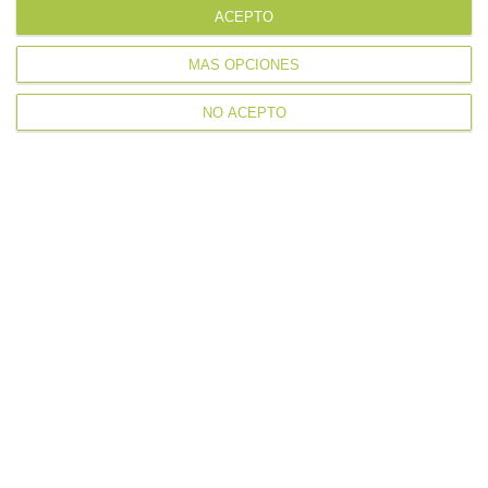
Categorías
ACEPTO
MÁS OPCIONES
Noticias
NO ACEPTO
Tags
2026
acf
acf drive
acf innove
acfinnove
alumnos
aprender a conducir
autoescuela
carnet de conducir
carné de conducir
clases de conducción
coche automático
coche eléctrico
covid
diferencias
empresas
huesca
innovación
pioneros
prevención
primer