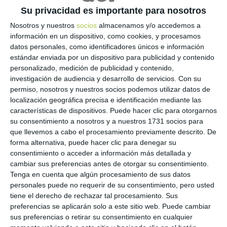
simulador
Su privacidad es importante para nosotros
Nosotros y nuestros
socios
almacenamos y/o accedemos a
11 febrero, 2022
acfdrive
Noticias
información en un dispositivo, como cookies, y procesamos
datos personales, como identificadores únicos e información
María Gracia Cadarso, una estudiante
estándar enviada por un dispositivo para publicidad y contenido
personalizado, medición de publicidad y contenido,
de Enfermería de 20 años, natural de Gurrea de
investigación de audiencia y desarrollo de servicios.
Con su
Gállego, se ha convertido en la primera alumna de
permiso, nosotros y nuestros socios podemos utilizar datos de
España en sacarse el carnet tipo B tras haber recibido
localización geográfica precisa e identificación mediante las
características de dispositivos. Puede hacer clic para otorgarnos
un 50% de sus prácticas en un simulador de coche. Y lo
su consentimiento a nosotros y a nuestros 1731 socios para
ha…
que llevemos a cabo el procesamiento previamente descrito. De
forma alternativa, puede hacer clic para denegar su
consentimiento o acceder a información más detallada y
LEER MÁS
cambiar sus preferencias antes de otorgar su consentimiento.
Tenga en cuenta que algún procesamiento de sus datos
personales puede no requerir de su consentimiento, pero usted
tiene el derecho de rechazar tal procesamiento. Sus
preferencias se aplicarán solo a este sitio web. Puede cambiar
sus preferencias o retirar su consentimiento en cualquier