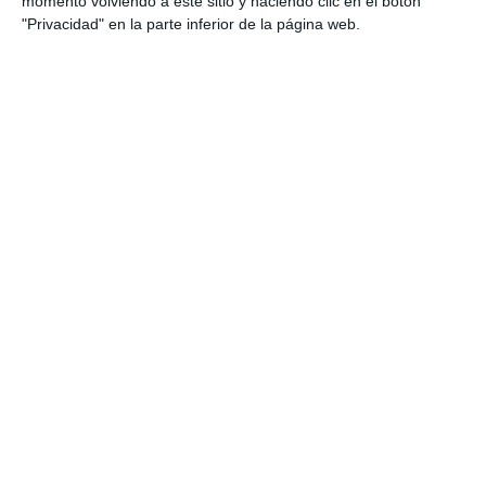
momento volviendo a este sitio y haciendo clic en el botón
"Privacidad" en la parte inferior de la página web.
Auditoría COVID en ACF
12 junio, 2020
acfdrive
Noticias
0 comentarios
Auditoría COVID en ACF Llevamos un tiempo
enfrentándonos al virus SARS-COV-2, y por este
motivo, estamos trabajando estrechamente con
PREVENSYSTEM, empresa “Líder en Soluciones para